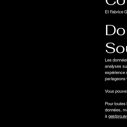
EI Fabrice 
Do
So
Les données
analyses sur
expérience 
partageons 
Vous pouvez 
Pour toutes 
données, me
à
gestpro.