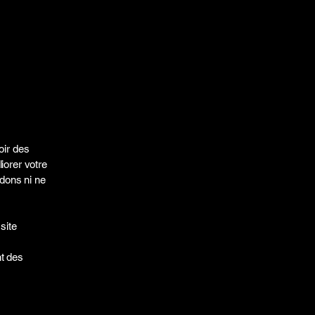
oir des
iorer votre
dons ni ne
site
nt des