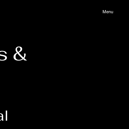
Menu
s &
al