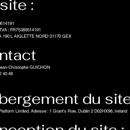
site :
9514191
TVA : FR75389514191
ZA 190 L AIGLETTE NORD 01170 GEX
ntact
 Jean-Christophe GUICHON
22 40 48
bergement du site
Platform Limited. Adresse : 1 Grant's Row, Dublin 2 D02HX96, Ireland
ception du site :