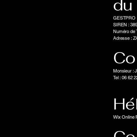
du 
GESTPRO
SIREN : 38
Numéro de 
Adresse : 
Co
Monsieur :
Tel : 06 62 
Hé
Wix Online 
Con